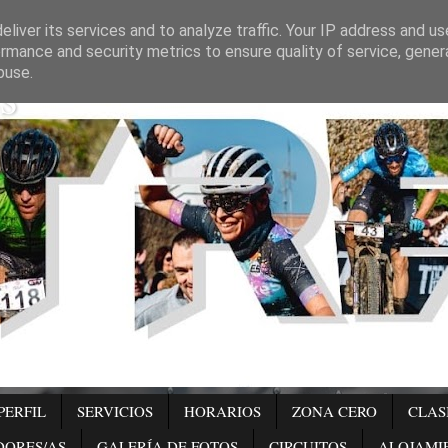
liver its services and to analyze traffic. Your IP address and u
rmance and security metrics to ensure quality of service, gene
s
buse.
PERFIL
SERVICIOS
HORARIOS
ZONA CERO
CLAS
DORES/AS
GALERÍA DE FOTOS
CIRCUITOS
ALOJAMI