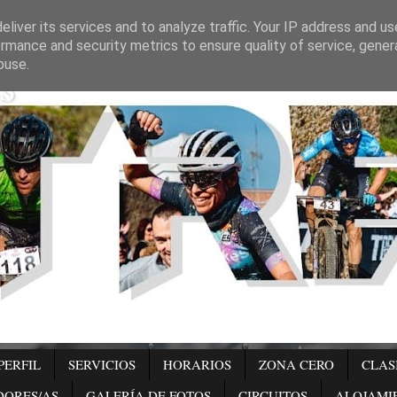
liver its services and to analyze traffic. Your IP address and u
rmance and security metrics to ensure quality of service, gene
s
buse.
PERFIL
SERVICIOS
HORARIOS
ZONA CERO
CLAS
DORES/AS
GALERÍA DE FOTOS
CIRCUITOS
ALOJAMI